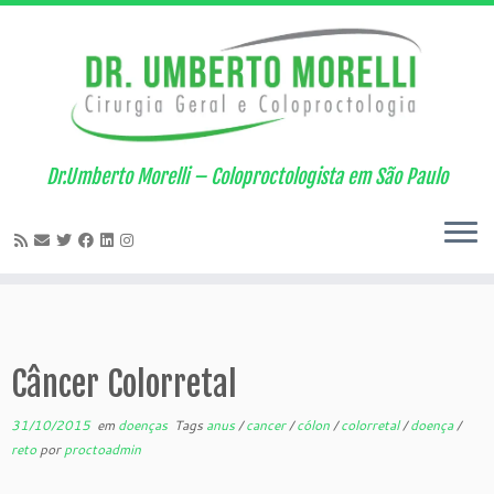
Skip
to
content
Dr.Umberto Morelli – Coloproctologista em São Paulo
Câncer Colorretal
31/10/2015
em
doenças
Tags
anus
/
cancer
/
cólon
/
colorretal
/
doença
/
reto
por
proctoadmin