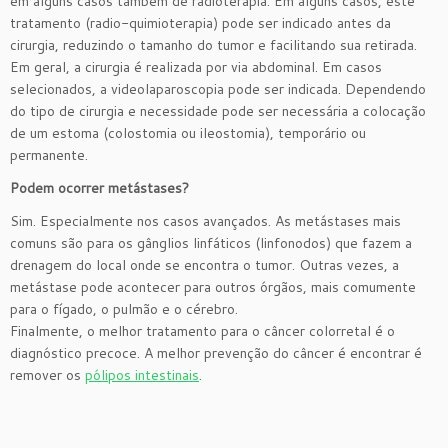
em alguns casos também de radioterapia. Em alguns casos, este
tratamento (radio-quimioterapia) pode ser indicado antes da
cirurgia, reduzindo o tamanho do tumor e facilitando sua retirada.
Em geral, a cirurgia é realizada por via abdominal. Em casos
selecionados, a videolaparoscopia pode ser indicada. Dependendo
do tipo de cirurgia e necessidade pode ser necessária a colocação
de um estoma (colostomia ou ileostomia), temporário ou
permanente.
Podem ocorrer metástases?
Sim. Especialmente nos casos avançados. As metástases mais
comuns são para os gânglios linfáticos (linfonodos) que fazem a
drenagem do local onde se encontra o tumor. Outras vezes, a
metástase pode acontecer para outros órgãos, mais comumente
para o fígado, o pulmão e o cérebro.
Finalmente, o melhor tratamento para o câncer colorretal é o
diagnóstico precoce. A melhor prevenção do câncer é encontrar é
remover os
pólipos intestinais
.