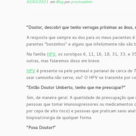
02/02/2021
em
Blog
por
proctoadmin
“Doutor, descobri que tenho verrugas próximas ao ânus, 
A resposta que sempre eu dou para os meus pacientes é:
parentes “bonzinhos” e alguns que infelizmente não são 
Na família
HPV
, os sorotipos 6, 11, 16, 18, 31, 33, e 
outras, mas falaremos disso em breve.
HPV
é presente na pele perineal e perianal de cerca de 
usar camisinha não serve, viu? O HPV se transmite por c
“Então Doutor Umberto, tenho que me preocupar?”
Sim, de maneira geral. A quantidade de preocupação que
pessoas que tomar imunosupressores ou medicamentos que
por cepa de alto risco) e pessoas que praticam sexo an
biopsia/cirurgia de qualquer forma.
“Poxa Doutor!”