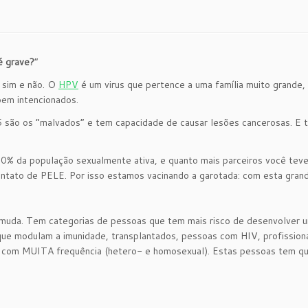
é grave?
“
 sim e não. O
HPV
é um virus que pertence a uma família muito grande,
bem intencionados.
35 são os “malvados” e tem capacidade de causar lesões cancerosas. 
70% da população sexualmente ativa, e quanto mais parceiros você teve 
ontato de PELE. Por isso estamos vacinando a garotada: com esta grande
 muda. Tem categorias de pessoas que tem mais risco de desenvolver u
 modulam a imunidade, transplantados, pessoas com HIV, profissionai
al com MUITA frequência (hetero- e homosexual). Estas pessoas tem q