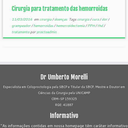
Cirurgia para tratamento das hemorroidas
11/03/2016
em
cirurgia
/
doenças
Tags
cirurgia
/
cura
/
dor
/
grampeador
/
hemorroidas
/
hemorroidectomia
/
PPH
/
thd
/
tratamento
por
proctoadmin
Dr Umberto Morelli
Especialista em Coloproctologia pela SBCP e Titular da SBCP, Mestre e Doutor em
Ciências da Cirurgia pela UNICAMP
CRM-SP 159325
RQE: 41887
Informativo
"As informações contidas em nossa homepage têm caráter informativo