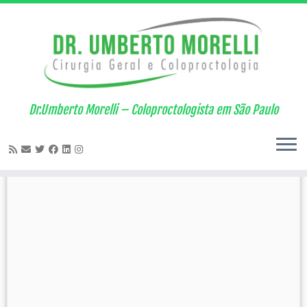
Skip
to
Arquivo diário:
11/03/2016
content
Dr.Umberto Morelli – Coloproctologista em São Paulo