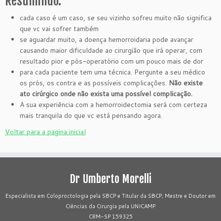
Resumindo:
cada caso é um caso, se seu vizinho sofreu muito não significa
que vc vai sofrer também
se aguardar muito, a doença hemorroidaria pode avançar
causando maior dificuldade ao cirurgião que irá operar, com
resultado pior e pós-operatório com um pouco mais de dor
para cada paciente tem uma técnica. Pergunte a seu médico
os prós, os contra e as possíveis complicações.
Não existe
ato cirúrgico onde não exista uma possível complicação.
A sua experiência com a hemorroidectomia será com certeza
mais tranquila do que vc está pensando agora.
Voltar para a pagina inicial
Dr Umberto Morelli
Especialista em Coloproctologia pela SBCP e Titular da SBCP, Mestre e Doutor em
Ciências da Cirurgia pela UNICAMP
CRM-SP 159325