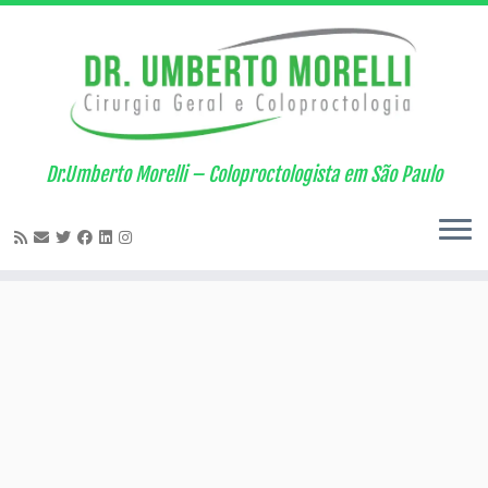
Skip
to
content
Dr.Umberto Morelli – Coloproctologista em São Paulo
Incontinência fecal
Descubra as possibilidades de tratamento
Clique aqui...