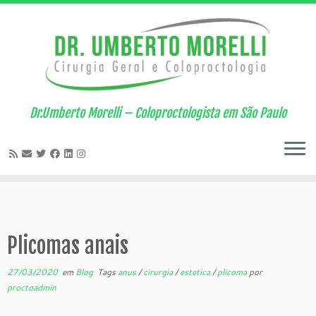
Skip
to
content
Dr.Umberto Morelli – Coloproctologista em São Paulo
Plicomas anais
27/03/2020
em
Blog
Tags
anus
/
cirurgia
/
estetica
/
plicoma
por
proctoadmin