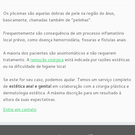
Os plicomas são aquelas dobras de pele na região do ânus,
basicamente, chamadas também de “pelinhas”.
⠀⠀⠀⠀⠀⠀⠀⠀⠀⠀
Frequentemente são consequência de um processo inflamatório
local prévio, como doença hemorroidária, fissuras e fístulas anais.
⠀⠀⠀⠀⠀⠀⠀⠀⠀⠀
A maioria dos pacientes são assintomáticos e não requerem
tratamento. A
remoção cirúrgica
está indicada por razões estéticas
ou na dificuldade de higiene local.
⠀⠀⠀⠀⠀⠀⠀⠀⠀⠀
Se este for seu caso, podemos ajudar. Temos um serviço completo
de
estética anal e genital
em colaboração com a cirurgia plástica e
dermatologia estética. A máxima discrição para um resultado á
altura da suas expectativas.
Entre em contato